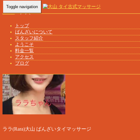
Toggle navigation
Home
-
ララ(…
トップ
ばんざいについて
スタッフ紹介
ようこそ
料金一覧
アクセス
ブログ
ララ(Rara)大山 ばんざいタイマッサージ